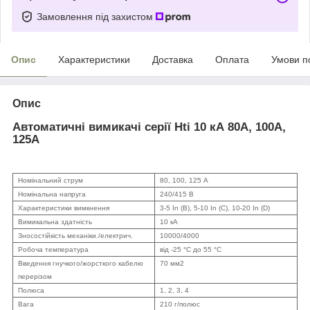
Замовлення під захистом
Опис
Характеристики
Доставка
Оплата
Умови п
Опис
Автоматичні вимикачі серії Hti 10 кА 80А, 100А,
125A
Номінальний струм
80, 100, 125 А
Номінальна напруга
240/415 В
Характеристики вимкнення
3-5 In (B), 5-10 In (C), 10-20 In (D)
Вимикальна здатність
10 кА
Зносостійкість механіки./електрич.
10000/4000
Робоча температура
від -25 °C до 55 °C
Введення гнучкого/жорсткого кабелю
70 мм
2
перерізом
Полюса
1, 2, 3, 4
Вага
210 г/полюс