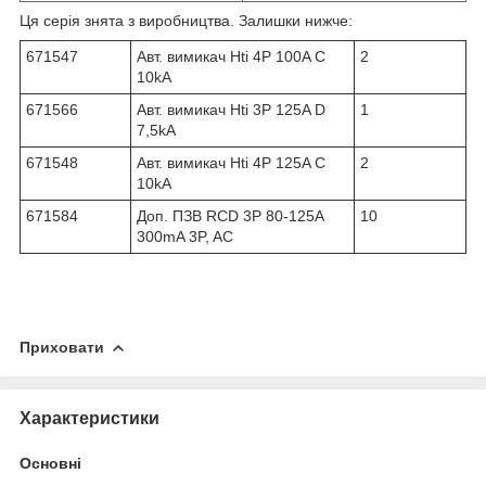
Ця серія знята з виробництва. Залишки нижче:
671547
Авт. вимикач Hti 4P 100A C
2
10kA
671566
Авт. вимикач Hti 3P 125A D
1
7,5kA
671548
Авт. вимикач Hti 4P 125A C
2
10kA
671584
Доп. ПЗВ RCD 3P 80-125A
10
300mA 3P, AC
Приховати
Характеристики
Основні