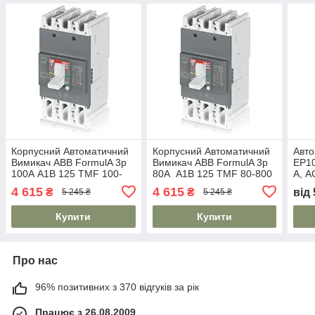
Корпусний Автоматичний
Корпусний Автоматичний
Авто
Вимикач ABB FormulA 3p
Вимикач ABB FormulA 3p
EP10
100А A1B 125 TMF 100-
80А A1B 125 TMF 80-800
А, A
1000 3p F F 18kA
3p F F 18kA
4 615
4 615
₴
₴
від
5 245 ₴
5 245 ₴
Купити
Купити
Про нас
96% позитивних з 370 відгуків за рік
Працює з 26.08.2009