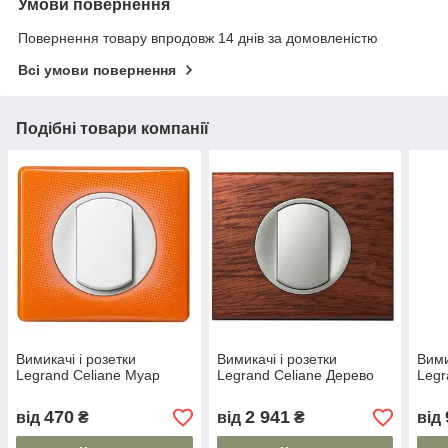
Умови повернення
Повернення товару впродовж 14 днів за домовленістю
Всі умови повернення
Подібні товари компанії
Вимикачі і розетки
Вимикачі і розетки
Вими
Legrand Celiane Муар
Legrand Celiane Дерево
Legr
470
2 941
від
₴
від
₴
від