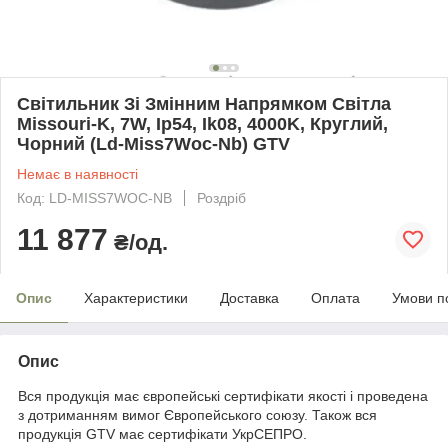
Світильник Зі Змінним Напрямком Світла
Missouri-K, 7W, Ip54, Ik08, 4000K, Круглий,
Чорний (Ld-Miss7Woc-Nb) GTV
Немає в наявності
Код: LD-MISS7WOC-NB
Роздріб
11 877
₴/од.
Опис
Характеристики
Доставка
Оплата
Умови п
Опис
Вся продукція має європейські сертифікати якості і проведена
з дотриманням вимог Європейського союзу. Також вся
продукція GTV має сертифікати УкрСЕПРО.