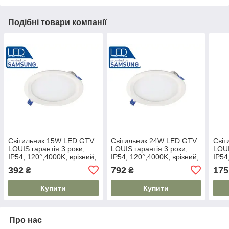
Подібні товари компанії
Світильник 15W LED GTV
Світильник 24W LED GTV
Світ
LOUIS гарантія 3 роки,
LOUIS гарантія 3 роки,
LOUI
IP54, 120°,4000K, врізний,
IP54, 120°,4000K, врізний,
IP54
круглий (LD-LSWO15W-
круглий (LD-LSWO24W-
кру
392
792
175
₴
₴
NB)
NB)
NB)
Купити
Купити
Про нас