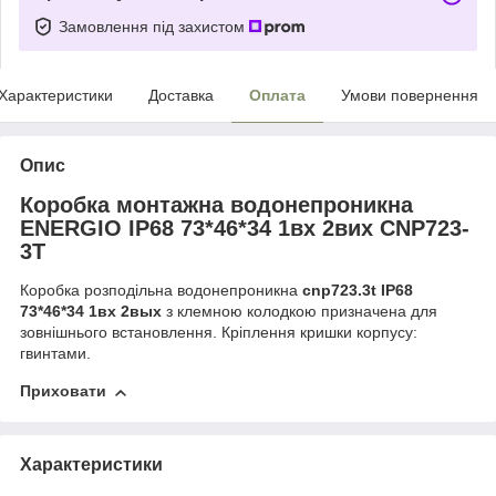
Замовлення під захистом
Характеристики
Доставка
Оплата
Умови повернення
Опис
Коробка монтажна водонепроникна
ENERGIO IP68 73*46*34 1вх 2вих
CNP723-
3T
Коробка розподільна водонепроникна
cnp723.3t IP68
73*46*34 1вх 2вых
з клемною колодкою призначена для
зовнішнього встановлення. Кріплення кришки корпусу:
гвинтами.
Приховати
Характеристики