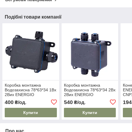
Подібні товари компанії
Коробка монтажна
Коробка монтажна
Коне
Водозахисна 78*63*34 1Вх
Водозахисна 78*63*34 2Вх
ENE
2Вих ENERGIO
2Вих ENERGIO
CNP
400
540
194
₴/од.
₴/од.
Купити
Купити
Про нас