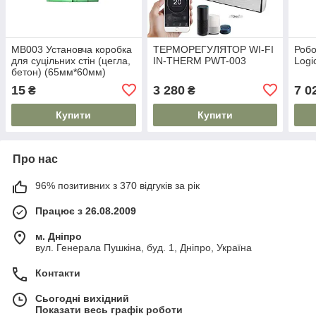
MB003 Установча коробка
ТЕРМОРЕГУЛЯТОР WI-FI
Робо
для суцільних стін (цегла,
IN-THERM PWT-003
Logi
бетон) (65мм*60мм)
15
3 280
7 0
₴
₴
Купити
Купити
Про нас
96% позитивних з 370 відгуків за рік
Працює з 26.08.2009
м. Дніпро
вул. Генерала Пушкіна, буд. 1, Дніпро, Україна
Контакти
Сьогодні вихідний
Показати весь графік роботи