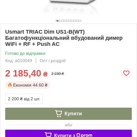
Usmart TRIAC Dim US1-B(WT)
Багатофункціональний вбудований димер
WiFi + RF + Push AC
Готово до відправки
Код: a010049
Опт і роздріб
2 185,40
₴
2 230 ₴
Економія
44.60 ₴
2 200 ₴
від 2 шт.
Купити
або
Купити з