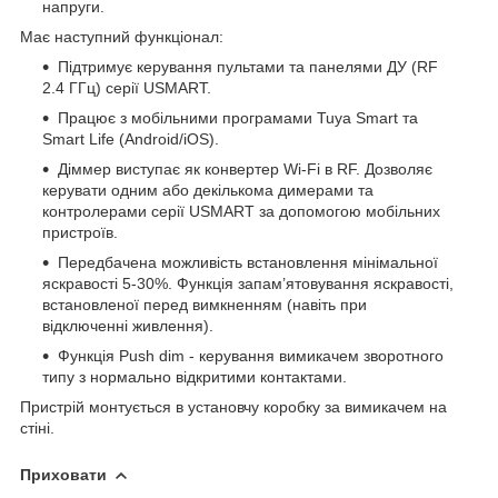
напруги.
Має наступний функціонал:
Підтримує керування пультами та панелями ДУ (RF
2.4 ГГц) серії USMART.
Працює з мобільними програмами Tuya Smart та
Smart Life (Android/iOS).
Діммер виступає як конвертер Wi-Fi в RF. Дозволяє
керувати одним або декількома димерами та
контролерами серії USMART за допомогою мобільних
пристроїв.
Передбачена можливість встановлення мінімальної
яскравості 5-30%. Функція запам’ятовування яскравості,
встановленої перед вимкненням (навіть при
відключенні живлення).
Функція Push dim - керування вимикачем зворотного
типу з нормально відкритими контактами.
Пристрій монтується в установчу коробку за вимикачем на
стіні.
Приховати