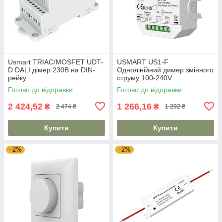
Usmart TRIAC/MOSFET UDT-
USMART US1-F
D DALI дімер 230В на DIN-
Однолінійний димер змінного
рейку
струму 100-240V
Готово до відправки
Готово до відправки
2 424,52
1 266,16
₴
₴
2 474 ₴
1 292 ₴
Купити
Купити
–2%
–2%