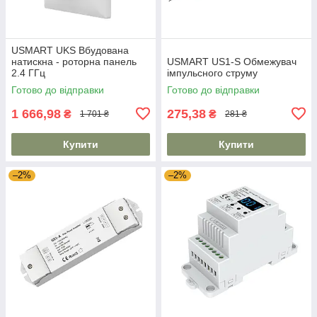
USMART UKS Вбудована
натискна - роторна панель
USMART US1-S Обмежувач
2.4 ГГц
імпульсного струму
Готово до відправки
Готово до відправки
1 666,98
275,38
₴
₴
1 701 ₴
281 ₴
Купити
Купити
–2%
–2%