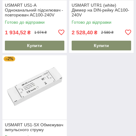
USMART US1-A
USMART UTR1 (white)
Одноканальний підсилювач -
Діммер на DIN-рейку AC100-
повторювач AC100-240V
240V
Готово до відправки
Готово до відправки
1 934,52
2 528,40
₴
₴
1 974 ₴
2 580 ₴
Купити
Купити
–2%
USMART US1-SX Обмежувач
імпульсного струму