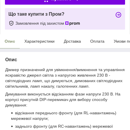
Що таке купити з Пром?
Замовлення під захистом
Опис
Характеристики
Доставка
Оплата
Умови п
Опис
Діммер призначений для увімкнення/вимкнення та управління
яскравістю джерел світла з напругою живлення 230 В -
світлодіодних ламп, що димуються, димованих світлодіодних
світильників, ламп накалу, галогенних ламп.
Димування виконується відсіканням фази напруги 230 В. На
корпусі присутній DІР-перемикач для вибору способу
димування:
відсікання переднього фронту (для RL-навантажень)
мережевої напруги;
заднього фронту (для RС-навантажень) мережевої