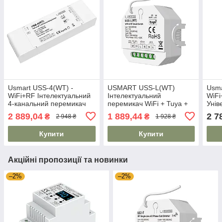
Usmart USS-4(WT) -
USMART USS-L(WT)
Usma
WiFi+RF Інтелектуальний
Інтелектуальний
WiF
4-канальний перемикач
перемикач WiFi + Tuya +
Унів
AC 100-240V
RF AC100-240V
та п
2 889,04
1 889,44
2 7
₴
₴
2 948 ₴
1 928 ₴
RGB,
Купити
Купити
Акційні пропозиції та новинки
–2%
–2%