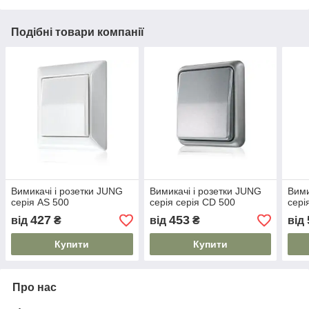
Подібні товари компанії
Вимикачі і розетки JUNG
Вимикачі і розетки JUNG
Вими
серія AS 500
серія серія CD 500
сері
427
453
від
₴
від
₴
від
Купити
Купити
Про нас