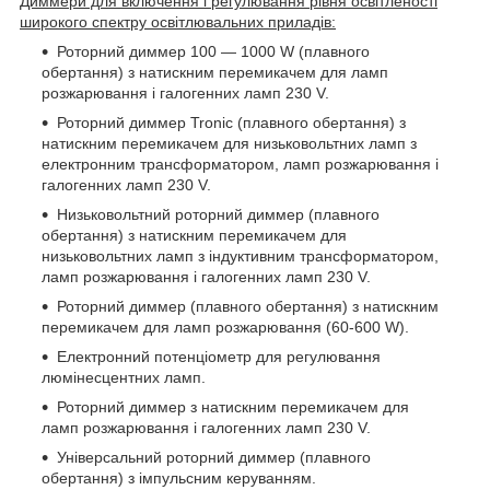
Диммери для включення і регулювання рівня освітленості
широкого спектру освітлювальних приладів:
Роторний диммер 100 ― 1000 W (плавного
обертання) з натискним перемикачем для ламп
розжарювання і галогенних ламп 230 V.
Роторний диммер Tronic (плавного обертання) з
натискним перемикачем для низьковольтних ламп з
електронним трансформатором, ламп розжарювання і
галогенних ламп 230 V.
Низьковольтний роторний диммер (плавного
обертання) з натискним перемикачем для
низьковольтних ламп з індуктивним трансформатором,
ламп розжарювання і галогенних ламп 230 V.
Роторний диммер (плавного обертання) з натискним
перемикачем для ламп розжарювання (60-600 W).
Електронний потенціометр для регулювання
люмінесцентних ламп.
Роторний диммер з натискним перемикачем для
ламп розжарювання і галогенних ламп 230 V.
Універсальний роторний диммер (плавного
обертання) з імпульсним керуванням.