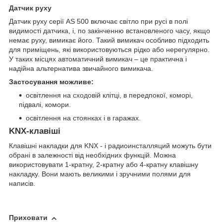
Датчик руху
Датчик руху серії AS 500 включає світло при русі в полі
видимості датчика, і, по закінченню встановленого часу, якщо
немає руху, вимикає його. Такий вимикач особливо підходить
для приміщень, які використовуються рідко або нерегулярно.
У таких місцях автоматичний вимикач – це практична і
надійна альтернатива звичайного вимикача.
Застосування можливе:
освітлення на
сходовій
клітці, в передпокої, коморі,
підвалі, комори.
освітлення на стоянках і в гаражах.
KNX-клавіші
Клавішні накладки для
KNX
- і радиоинсталляций можуть бути
обрані в залежності від необхідних функцій. Можна
використовувати 1-кратну, 2-кратну або 4-кратну клавішну
накладку. Вони мають великими і зручними полями для
написів.
Приховати