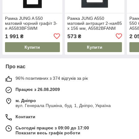
Рамка JUNG A 550
Рамка JUNG A550
Рамк
матовий чорний графіт 3-
матовий антрацит 2-ная85
550 
я A5583BFSWM
x 156 мм, A5582BFANM
A55
1 991
573
2 0
₴
₴
Купити
Купити
Про нас
96% позитивних з 374 відгуків за рік
Працює з 26.08.2009
м. Дніпро
вул. Генерала Пушкіна, буд. 1, Дніпро, Україна
Контакти
Сьогодні працює з 09:00 до 17:00
Показати весь графік роботи