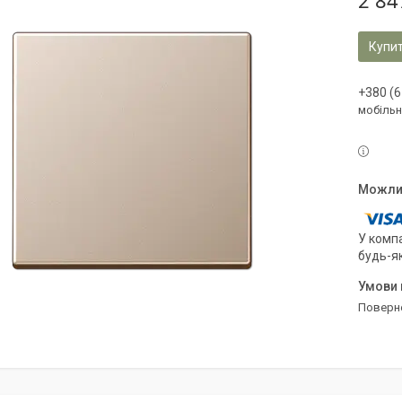
2 84
Купи
+380 (6
мобільн
У компа
будь-я
поверн