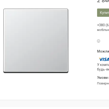
2 84
Купи
+380 (6
мобільн
У компа
будь-я
поверн