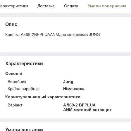
арактеристики
Доставка
Оплата
Умови повернення
Опис
Кришка A569-2BFPLUAANMдля механізмів JUNG
Характеристики
Основні
Виробник
Jung
Країна виробник
Німеччина
Користувальницькі характеристики
Варіант
A 569-2 BFPLUA
ANM,матовий антрацит
Умови доставки