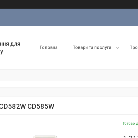
ння для
Головна
Товари та послуги
Про
ту
 CD582W CD585W
Готово 