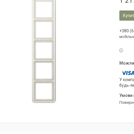
1 21
Купи
+380 (6
мобільн
У компа
будь-я
поверн