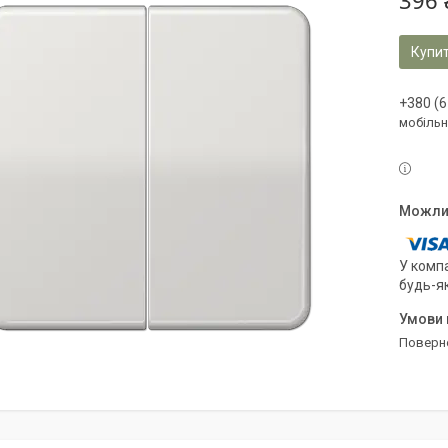
396 
Купи
+380 (6
мобільн
У компа
будь-я
поверн