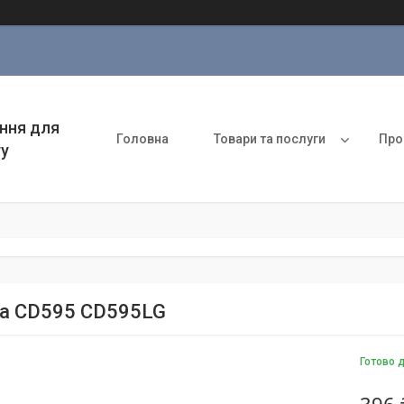
ння для
Головна
Товари та послуги
Про
ту
а CD595 CD595LG
Готово 