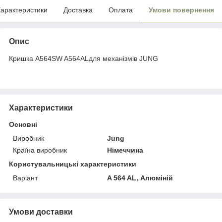
арактеристики
Доставка
Оплата
Умови повернення
Опис
Кришка A564SW A564ALдля механізмів JUNG
Характеристики
Основні
Виробник
Jung
Країна виробник
Німеччина
Користувальницькі характеристики
Варіант
A 564 AL, Алюміній
Умови доставки