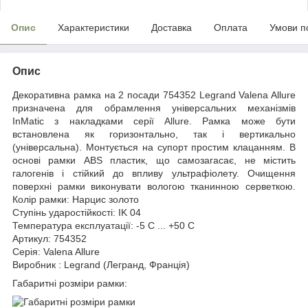
Опис
Характеристики
Доставка
Оплата
Умови п
Опис
Декоративна рамка на 2 посади 754352 Legrand Valena Allure
призначена для обрамлення універсальних механізмів
InMatic з накладками серії Allure. Рамка може бути
встановлена як горизонтально, так і вертикально
(універсальна). Монтується на супорт простим клацанням. В
основі рамки ABS пластик, що самозагасає, не містить
галогенів і стійкий до впливу ультрафіолету. Очищення
поверхні рамки виконувати вологою тканинною серветкою.
Колір рамки: Нарцис золото
Ступінь ударостійкості: IK 04
Температура експлуатації: -5 C ... +50 C
Артикул: 754352
Серія: Valena Allure
Виробник : Legrand (Легранд, Франція)
Габаритні розміри рамки: