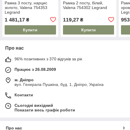
Рамка 3 посту, нарцис
Рамка 2 посту, білий,
Рамк
золото, Valena 754353
Valena 754302 Legrand
хром
Legrand
Legr
1 481,17
119,27
953
₴
₴
Купити
Купити
Про нас
96% позитивних з 370 відгуків за рік
Працює з 26.08.2009
м. Дніпро
вул. Генерала Пушкіна, буд. 1, Дніпро, Україна
Контакти
Сьогодні вихідний
Показати весь графік роботи
Про нас