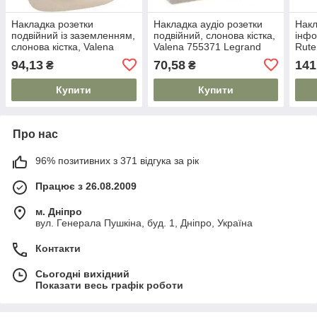
Накладка розетки
Накладка аудіо розетки
Накл
подвійний із заземленням,
подвійний, слонова кістка,
інфо
слонова кістка, Valena
Valena 755371 Legrand
Rute
754956 Legrand
слон
94,13
70,58
141
₴
₴
7553
Купити
Купити
Про нас
96% позитивних з 371 відгука за рік
Працює з 26.08.2009
м. Дніпро
вул. Генерала Пушкіна, буд. 1, Дніпро, Україна
Контакти
Сьогодні вихідний
Показати весь графік роботи