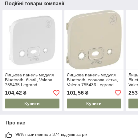
Подібні товари компанії
Лицьова панель модуля
Лицьова панель модуля
Лиць
Bluetooth, білий, Valena
Bluetooth, слонова кістка,
Blue
755435 Legrand
Valena 755436 Legrand
Vale
104,42
101,56
253
₴
₴
Купити
Купити
Про нас
96% позитивних з 374 відгуків за рік