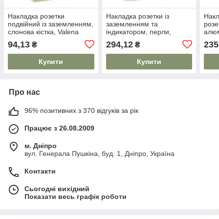
Накладка розетки
Накладка розетки із
Накл
подвійний із заземленням,
заземленням та
розе
слонова кістка, Valena
індикатором, перли,
алюм
754951 Legrand
Valena 754859 Legrand
Legr
94,13
294,12
235
₴
₴
Купити
Купити
Про нас
96% позитивних з 370 відгуків за рік
Працює з 26.08.2009
м. Дніпро
вул. Генерала Пушкіна, буд. 1, Дніпро, Україна
Контакти
Сьогодні вихідний
Показати весь графік роботи