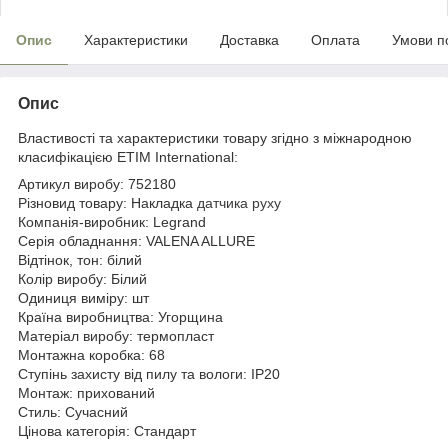
Опис
Характеристики
Доставка
Оплата
Умови п
Опис
Властивості та характеристики товару згідно з міжнародною
класифікацією ETIM International:
Артикул виробу: 752180
Різновид товару: Накладка
датчика руху
Компанія-виробник: Legrand
Серія обладнання: VALENA ALLURE
Відтінок, тон: білий
Колір виробу: Білий
Одиниця виміру: шт
Країна виробництва: Угорщина
Матеріал виробу: термопласт
Монтажна коробка: 68
Ступінь захисту від пилу та вологи: IP20
Монтаж: прихований
Стиль: Сучасний
Цінова категорія: Стандарт