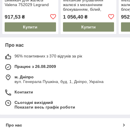
Valena 752029 Legrand
жалюзі з механічним
жалю
блокуванням, білий,
блок
774404 Legrand Valena
7744
917,53
1 056,40
952
₴
₴
Купити
Купити
Про нас
96% позитивних з 370 відгуків за рік
Працює з 26.08.2009
м. Дніпро
вул. Генерала Пушкіна, буд. 1, Дніпро, Україна
Контакти
Сьогодні вихідний
Показати весь графік роботи
Про нас