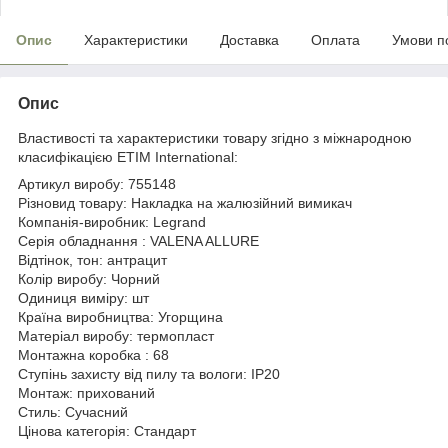
Опис
Характеристики
Доставка
Оплата
Умови п
Опис
Властивості та характеристики товару згідно з міжнародною
класифікацією ETIM International:
Артикул виробу: 755148
Різновид товару: Накладка на жалюзійний вимикач
Компанія-виробник: Legrand
Серія обладнання : VALENA ALLURE
Відтінок, тон: антрацит
Колір виробу: Чорний
Одиниця виміру: шт
Країна виробництва: Угорщина
Матеріал виробу: термопласт
Монтажна коробка : 68
Ступінь захисту від пилу та вологи: IP20
Монтаж: прихований
Стиль: Сучасний
Цінова категорія: Стандарт