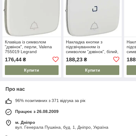
Клавіша із символом
Накладка кнопки з
Накл
"дзвінок", перли, Valena
підсвічуванням із
підс
755019 Legrand
символом "дзвінок", білий,
симв
Valena 755090 Legrand
слон
176,44
188,23
188
₴
₴
7550
Купити
Купити
Про нас
96% позитивних з 371 відгука за рік
Працює з 26.08.2009
м. Дніпро
вул. Генерала Пушкіна, буд. 1, Дніпро, Україна