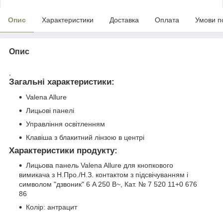
Опис
Характеристики
Доставка
Оплата
Умови п
Опис
,
Загальні характеристики:
Valena Allure
Лицьові панелі
Управління освітленням
Клавіша з блакитний лінзою в центрі
Характеристики продукту:
Лицьова панель Valena Allure для кнопкового
вимикача з Н.Про./Н.З. контактом з підсвічуванням і
символом "дзвоник" 6 A 250 В~, Кат. № 7 520 11+0 676
86
Колір: антрацит