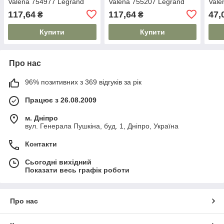
Valena 754977 Legrand
Valena 755207 Legrand
Vale
117,64
117,64
47,
₴
₴
Купити
Купити
Про нас
96% позитивних з 369 відгуків за рік
Працює з 26.08.2009
м. Дніпро
вул. Генерала Пушкіна, буд. 1, Дніпро, Україна
Контакти
Сьогодні вихідний
Показати весь графік роботи
Про нас