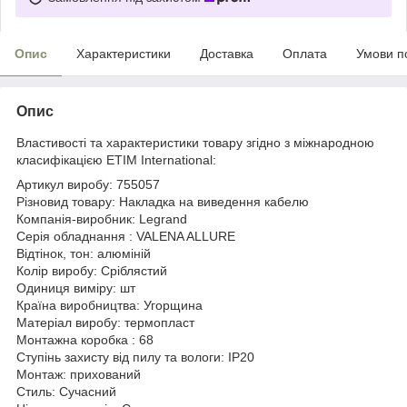
Опис
Характеристики
Доставка
Оплата
Умови п
Опис
Властивості та характеристики товару згідно з міжнародною
класифікацією ETIM International:
Артикул виробу: 755057
Різновид товару: Накладка на виведення кабелю
Компанія-виробник: Legrand
Серія обладнання : VALENA ALLURE
Відтінок, тон: алюміній
Колір виробу: Сріблястий
Одиниця виміру: шт
Країна виробництва: Угорщина
Матеріал виробу: термопласт
Монтажна коробка : 68
Ступінь захисту від пилу та вологи: IP20
Монтаж: прихований
Стиль: Сучасний