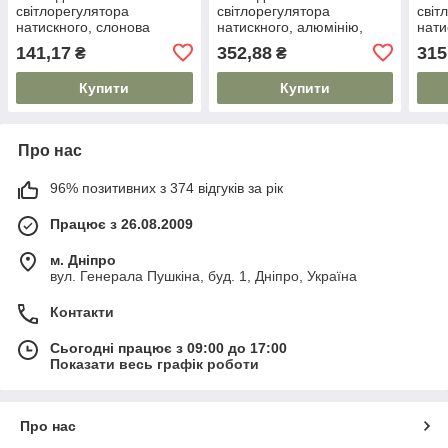
світлорегулятора
світлорегулятора
світ
натискного, слонова
натискного, алюмінію,
нати
кістка, Valena 752086
Valena 752087 Legrand
Vale
141,17
352,88
315
₴
₴
Legrand
Купити
Купити
Про нас
96% позитивних з 374 відгуків за рік
Працює з 26.08.2009
м. Дніпро
вул. Генерала Пушкіна, буд. 1, Дніпро, Україна
Контакти
Сьогодні працює з 09:00 до 17:00
Показати весь графік роботи
Про нас