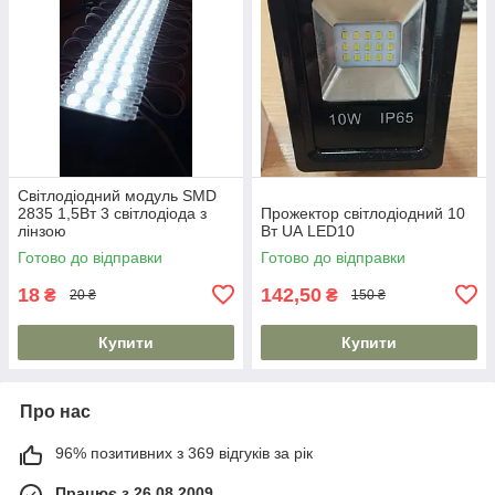
Світлодіодний модуль SMD
2835 1,5Вт 3 світлодіода з
Прожектор світлодіодний 10
лінзою
Вт UА LED10
Готово до відправки
Готово до відправки
18
142,50
₴
₴
20 ₴
150 ₴
Купити
Купити
Про нас
96% позитивних з 369 відгуків за рік
Працює з 26.08.2009