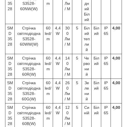
35
S3528-
m
Лм
дн
28
60NW(W)
/ М
ий
Біл
ий
SM
Стрічка
60
4,4
30
5
Біл
Біл
IP
4,00
D
світлодіодна
led/
W
0
ий
ий
65
35
S3528-
m
Лм
теп
28
60WW(W)
/ М
ли
й
SM
Стрічка
60
4,4
14
5
Че
Біл
IP
4,00
D
світлодіодна
led/
W
0
рво
ий
65
35
S3528-
m
Лм
ни
28
60R(W)
/ М
й
SM
Стрічка
60
4,4
26
5
Зе
Біл
IP
4,00
D
світлодіодна
led/
W
0
ле
ий
65
35
S3528-
m
Лм
ни
28
60G(W)
/ М
й
SM
Стрічка
60
4,4
12
5
Си
Біл
IP
4,00
D
світлодіодна
led/
W
0
ній
ий
65
35
S3528-
m
Лм
28
60B(W)
/ М