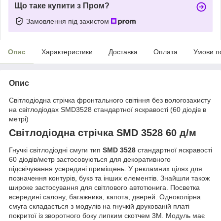
Що таке купити з Пром?
Замовлення під захистом
Опис
Характеристики
Доставка
Оплата
Умови п
Опис
Світлодіодна стрічка фронтального світіння без вологозахисту
на світлодіодах SMD3528 стандартної яскравості (60 діодів в
метрі)
Світлодіодна стрічка SMD 3528 60 д/м
Гнучкі світлодіодні смуги тип
SMD 3528
стандартної яскравості
60 діодів/метр застосовуються для декоративного
підсвічування усередині приміщень. У рекламних цілях для
позначення контурів, букв та інших елементів. Знайшли також
широке застосування для світлового автотюнига. Посветка
всередині салону, багажника, капота, дверей. Одноколірна
смуга складається з модулів на гнучкій друкованій платі
покритої із зворотного боку липким скотчем 3М. Модуль має