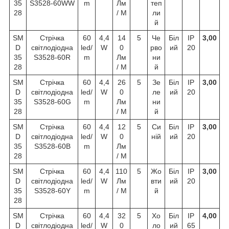
35
S3528-60WW
m
Лм
теп
28
/ М
ли
й
SM
Стрічка
60
4,4
14
5
Че
Біл
IP
3,00
D
світлодіодна
led/
W
0
рво
ий
20
35
S3528-60R
m
Лм
ни
28
/ М
й
SM
Стрічка
60
4,4
26
5
Зе
Біл
IP
3,00
D
світлодіодна
led/
W
0
ле
ий
20
35
S3528-60G
m
Лм
ни
28
/ М
й
SM
Стрічка
60
4,4
12
5
Си
Біл
IP
3,00
D
світлодіодна
led/
W
0
ній
ий
20
35
S3528-60B
m
Лм
28
/ М
SM
Стрічка
60
4,4
110
5
Жо
Біл
IP
3,00
D
світлодіодна
led/
W
Лм
вти
ий
20
35
S3528-60Y
m
/ М
й
28
SM
Стрічка
60
4,4
32
5
Хо
Біл
IP
4,00
D
світлодіодна
led/
W
0
ло
ий
65