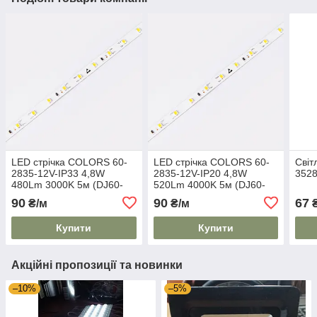
LED стрічка COLORS 60-
LED стрічка COLORS 60-
Світ
2835-12V-IP33 4,8W
2835-12V-IP20 4,8W
3528
480Lm 3000K 5м (DJ60-
520Lm 4000K 5м (DJ60-
12V-8mm-WW)
12V-8mm-NW)
90
90
67
₴/м
₴/м
₴
Купити
Купити
Акційні пропозиції та новинки
–10%
–5%