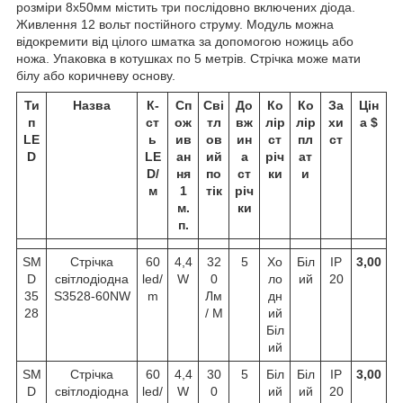
розміри 8х50мм містить три послідовно включених діода.
Живлення 12 вольт постійного струму. Модуль можна
відокремити від цілого шматка за допомогою ножиць або
ножа. Упаковка в котушках по 5 метрів. Стрічка може мати
білу або коричневу основу.
Ти
Назва
К-
Сп
Сві
До
Ко
Ко
За
Цін
п
ст
ож
тл
вж
лір
лір
хи
а $
LE
ь
ив
ов
ин
ст
пл
ст
D
LE
ан
ий
а
річ
ат
D/
ня
по
ст
ки
и
м
1
тік
річ
м.
ки
п.
SM
Стрічка
60
4,4
32
5
Хо
Біл
IP
3,00
D
світлодіодна
led/
W
0
ло
ий
20
35
S3528-60NW
m
Лм
дн
28
/ М
ий
Біл
ий
SM
Стрічка
60
4,4
30
5
Біл
Біл
IP
3,00
D
світлодіодна
led/
W
0
ий
ий
20