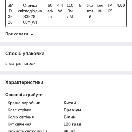
SM
Стрічка
60
4,4
110
5
Жо
Біл
IP
4,00
D
світлодіодна
led/
W
Лм
вти
ий
65
35
S3528-
m
/ М
й
28
60Y(W)
Приховати
Спосіб упаковки
5 метрів погоди
Характеристики
Основні атрибути
Країна виробник
Китай
Клас стрічки
Преміум
Колір світіння
Білий
Кут свічення
120 град.
Кількість світлодіодів
60 шт.