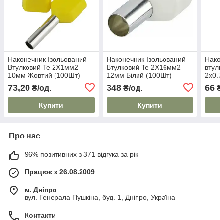
Наконечник Ізольований
Наконечник Ізольований
Нако
Втулковий Te 2Х1мм2
Втулковий Te 2Х16мм2
вту
10мм Жовтий (100Шт)
12мм Білий (100Шт)
2х0.
ENERGIO
ENERGIO
(100
73,20
348
66
₴/од.
₴/од.
₴
Купити
Купити
Про нас
96% позитивних з 371 відгука за рік
Працює з 26.08.2009
м. Дніпро
вул. Генерала Пушкіна, буд. 1, Дніпро, Україна
Контакти