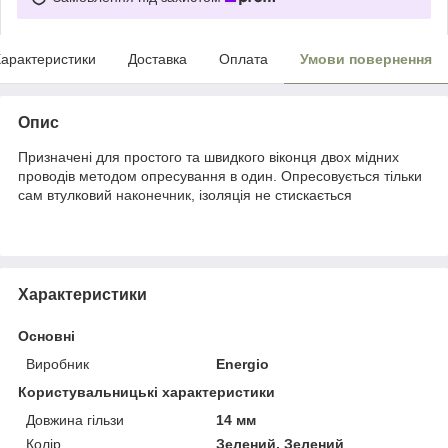
арактеристики
Доставка
Оплата
Умови повернення
Опис
Призначені для простого та швидкого віконця двох мідних
проводів методом опресування в один. Опресовується тільки
сам втулковий
наконечник
, ізоляція не стискається
Характеристики
Основні
Виробник
Energio
Користувальницькі характеристики
Довжина гільзи
14 мм
Колір
Зелений, Зелений