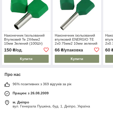
Наконечник Ізольований
Наконечник ізольований
Нако
Втулковий Te 2Х4мм2
втулковий ENERGIO TE
вту
10мм Зелений (100Шт)
2х0.75мм2 10мм зелений
2х0.
ENERGIO
(100шт)
(100
150
66
60
₴/од.
₴/упаковка
₴
Купити
Купити
Про нас
96% позитивних з 369 відгуків за рік
Працює з 26.08.2009
м. Дніпро
вул. Генерала Пушкіна, буд. 1, Дніпро, Україна