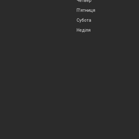
Четвер
Пʼятниця
Субота
Неділя