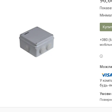
96,6
Показат
Мініма
Купи
+380 (6
мобільн
У компа
будь-я
поверн