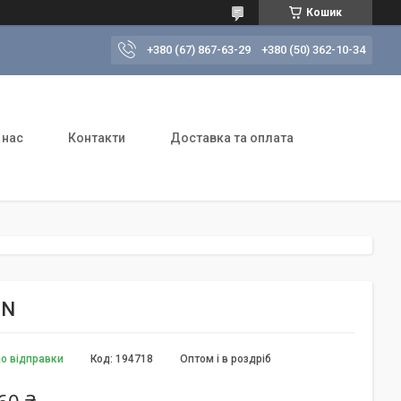
Кошик
+380 (67) 867-63-29
+380 (50) 362-10-34
 нас
Контакти
Доставка та оплата
ON
до відправки
Код:
194718
Оптом і в роздріб