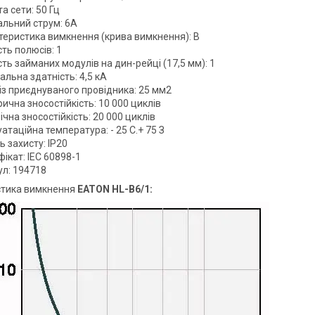
а сети: 50 Гц
альний струм: 6А
теристика вимкнення (крива вимкнення): B
сть полюсів: 1
сть займаних модулів на дин-рейці (17,5 мм): 1
льна здатність: 4,5 кА
із приєднуваного провідника: 25 мм2
ична зносостійкість: 10 000 циклів
чна зносостійкість: 20 000 циклів
атаційна температура: - 25 С.+ 75 З
ь захисту: IP20
ікат: IEC 60898-1
ул: 194718
стика вимкнення
EATON HL-B6/1: