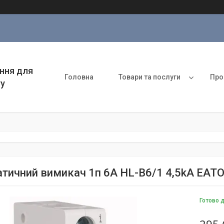
ння для
Головна
Товари та послуги
Про
ту
тичний вимикач 1п 6A HL-B6/1 4,5kA EAT
Готово 