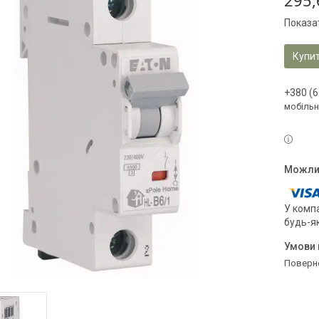
295,
Показат
Купи
+380 (6
мобільн
У компа
будь-я
поверн