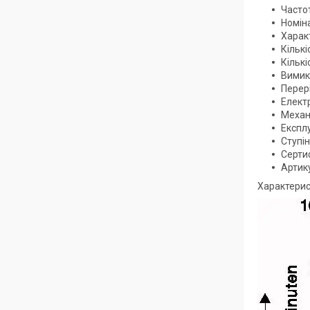
Частот
Номін
Харак
Кількі
Кількі
Вимика
Перер
Електр
Механі
Експлу
Ступін
Сертиф
Артик
Характери