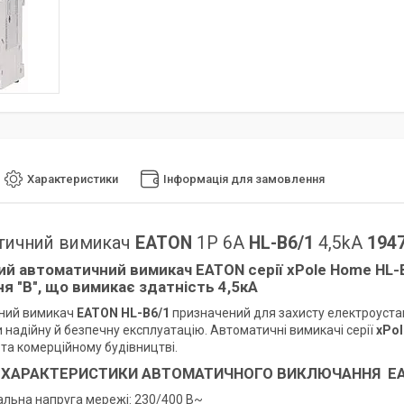
Характеристики
Інформація для замовлення
тичний вимикач
EATON
1P 6A
HL-B6/1
4,5kA
194
ий автоматичний вимикач
EATON
серії
xPole Home
HL-
я "B", що вимикає здатність
4,5кА
ний вимикач
EATON HL-B6/1
призначений для захисту електроуста
 надійну й безпечну експлуатацію. Автоматичні вимикачі серії
xPol
та комерційному будівництві.
 ХАРАКТЕРИСТИКИ АВТОМАТИЧНОГО ВИКЛЮЧАННЯ
EA
альна напруга мережі: 230/400 В~