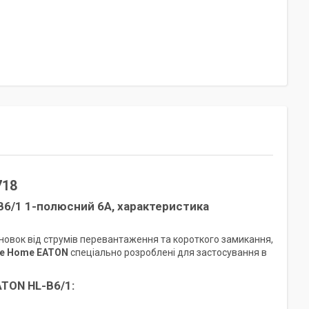
718
B6/1 1-полюсний 6А
, характеристика
новок від струмів перевантаження та короткого замикання,
e Home EATON
спеціально розроблені для застосування в
TON HL-B6/1: