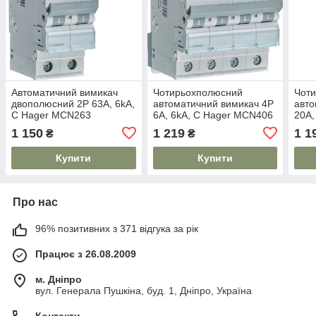
Автоматичний вимикач
Чотирьохполюсний
Чот
двополюсний 2P 63A, 6kA,
автоматичний вимикач 4P
авто
C Hager MCN263
6A, 6kA, C Hager MCN406
20A,
MCN
1 150
1 219
1 1
₴
₴
Купити
Купити
Про нас
96% позитивних з 371 відгука за рік
Працює з 26.08.2009
м. Дніпро
вул. Генерала Пушкіна, буд. 1, Дніпро, Україна
Контакти