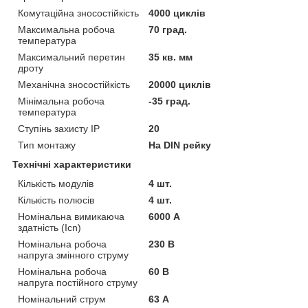
Комутаційна зносостійкість
4000 циклів
Максимальна робоча
70 град.
температура
Максимальний перетин
35 кв. мм
дроту
Механічна зносостійкість
20000 циклів
Мінімальна робоча
-35 град.
температура
Ступінь захисту IP
20
Тип монтажу
На DIN рейку
Технічні характеристики
Кількість модулів
4 шт.
Кількість полюсів
4 шт.
Номінальна вимикаюча
6000 А
здатність (Icn)
Номінальна робоча
230 В
напруга змінного струму
Номінальна робоча
60 В
напруга постійного струму
Номінальний струм
63 А