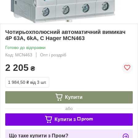
Чотирьохполюсний автоматичний вимикач
4P 63A, 6kA, C Hager MCN463
Готово до відправки
Код: MCN463
Опт і роздріб
2 205
₴
1 984,50 ₴
від 3 шт.
Купити
або
Купити з
Що таке купити з Пром?