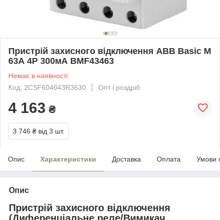
Пристрій захисного відключення ABB Basic M
63А 4P 300мА BMF43463
Немає в наявності
Код: 2CSF604043R3630
Опт і роздріб
4 163
₴
3 746 ₴
від 3 шт.
Опис
Характеристики
Доставка
Оплата
Умови 
Опис
Пристрій захисного відключення
(Диференціальне реле/Вимикач