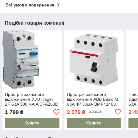
Всі умови повернення
Подібні товари компанії
Пристрій захисного
Пристрій захисного
Прис
відключення УЗО Hager
відключення ABB Basic M
відк
2P 63A 300 мА A CFA263D
63А 4P 30мА BMF41463
63А
1 799
2 079
2 4
₴
₴
2 310 ₴
Купити
Купити