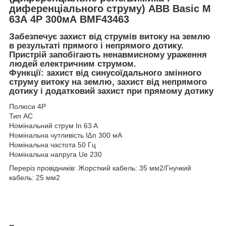
диференціального струму) ABB Basic M
63А 4P 300мА BMF43463
Забезпечує захист від струмів витоку на землю
в результаті прямого і непрямого дотику.
Пристрій запобігають ненавмисному ураження
людей електричним струмом.
Функції: захист від синусоїдального змінного
струму витоку на землю, захист від непрямого
дотику і додатковий захист при прямому дотику
Полюси 4P
Тип АС
Номінальний струм In 63 A
Номінальна чутливість I∆n 300 мА
Номінальна частота 50 Гц
Номінальна напруга Ue 230
Переріз провідників: Жорсткий кабель: 35 мм2/Гнучкий
кабель: 25 мм2