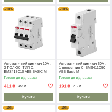
–10%
–10%
Автоматичний вимикач 10A ,
Автоматичний вимикач 50A ,
3 ПОЛЮС, ТИП C,
1 полюс, тип C, BMS411C50
BMS413C10 ABB BASIC M
ABB Basic M
Готово до відправки
Готово до відправки
411
191
₴
₴
456 ₴
212 ₴
Купити
Купити
–10%
–10%