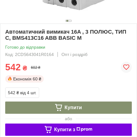
Автоматичний вимикач 16A , 3 ПОЛЮС, ТИП
C, BMS413C16 ABB BASIC M
Готово до відправки
Код: 2CDS643041R0164
Опт і роздріб
542
₴
602 ₴
Економія
60 ₴
542 ₴
від 4 шт.
Купити
або
Купити з