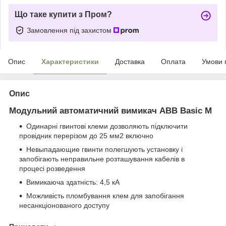
Що таке купити з Пром?
Замовлення під захистом
Опис
Характеристики
Доставка
Оплата
Умови 
Опис
Модульний автоматичний вимикач ABB Basic M
Одинарні гвинтові клеми дозволяють підключити
провідник перерізом до 25 мм
2
включно
Невыпадающие гвинти полегшують установку і
запобігають неправильне розташування кабелів в
процесі розведення
Вимикаюча здатність: 4,5 кА
Можливість пломбування клем для запобігання
несанкціонованого доступу