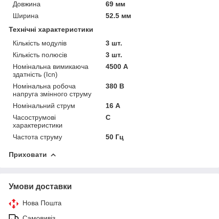
Довжина
69 мм
Ширина
52.5 мм
Технічні характеристики
Кількість модулів
3 шт.
Кількість полюсів
3 шт.
Номінальна вимикаюча
4500 А
здатність (Icn)
Номінальна робоча
380 В
напруга змінного струму
Номінальний струм
16 А
Часострумові
C
характеристики
Частота струму
50 Гц
Приховати
Умови доставки
Нова Пошта
Самовивіз