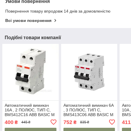
Умови повернення
Повернення товару впродовж 14 днів за домовленістю
Всі умови повернення
Подібні товари компанії
Автоматичний вимикач
Автоматичний вимикач 6A
Авто
16A , 2 ПОЛЮС, ТИП C,
, 3 ПОЛЮС, ТИП C,
10A 
BMS412C16 ABB BASIC M
BMS413C06 ABB BASIC M
BMS
400
752
411
₴
₴
445 ₴
835 ₴