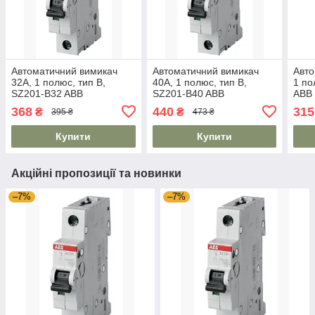
Автоматичний вимикач
Автоматичний вимикач
Авто
32А, 1 полюс, тип B,
40А, 1 полюс, тип B,
1 по
SZ201-B32 ABB
SZ201-B40 ABB
ABB
368
440
315
₴
₴
395 ₴
473 ₴
Купити
Купити
Акційні пропозиції та новинки
–7%
–7%