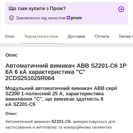
Що таке купити з Пром?
Замовлення під захистом
Опис
Характеристики
Доставка
Оплата
Умови 
Опис
Автоматичний вимикач
ABB SZ201-C6
1P
6А 6 кА характеристика "C"
2CDS251025R064
Модульний автоматичний вимикач
ABB
серії
SZ200
1-полюсний 25 А, характеристика
вимкнення "С", що вимикає здатність 6
кА
SZ201-C6
Опис:
Автоматичний вимикач
SZ201-C6
використовується для
застосування в житловому та комерційному сегментах.