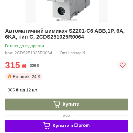
Автоматичний вимикач SZ201-C6 ABB,1P, 6А,
6KA, тип C, 2CDS251025R0064
Готово до відправки
Код: 2CDS251025R0064
Опт і роздріб
315
₴
339 ₴
Економія
24 ₴
305 ₴
від 12 шт.
Купити
або
Купити з