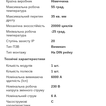
Країна виробник
Німеччина
Максимальна робоча
55 град.
температура
Максимальний перетин
35 кв. мм
дроту
Механічна зносостійкість
20000 циклів
Мінімальна робоча
-25 град.
температура
Ступінь захисту IP
20
Тип ПЗВ
Вимикач
Тип монтажу
На DIN рейку
Технічні характеристики
Кількість модулів
1 шт.
Кількість полюсів
1 шт.
Номінальна вимикаюча
6000 А
здатність (Icn)
Номінальна робоча
230 В
напруга змінного струму
Номінальний струм
6 А
Часострумові
C
характеристики