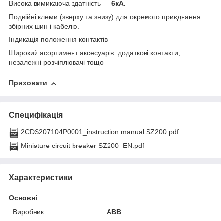
Висока вимикаюча здатність —
6кА.
Подвійні клеми (зверху та знизу) для окремого приєднання
збірних шин і кабелю.
Індикація положення контактів
Широкий асортимент аксесуарів: додаткові контакти,
незалежні розчіплювачі тощо
Приховати
Специфікація
2CDS207104P0001_instruction manual SZ200.pdf
Miniature circuit breaker SZ200_EN.pdf
Характеристики
Основні
Виробник
ABB