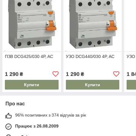
ПЗВ DCG425/030 4P, AC
УЗО DCG440/030 4P, AC
УЗО 
1 290
1 290
1 8
₴
₴
Купити
Купити
Про нас
96% позитивних з 374 відгуків за рік
Працює з 26.08.2009