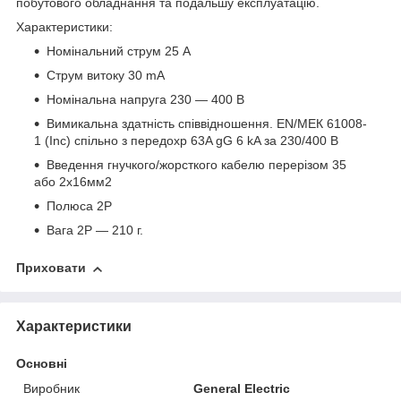
побутового обладнання та подальшу експлуатацію.
Характеристики:
Номінальний струм 25 А
Струм витоку 30 mA
Номінальна напруга 230 — 400 В
Вимикальна здатність співвідношення. EN/МЕК 61008-
1 (Inc) спільно з передохр 63A gG 6 kA за 230/400 В
Введення гнучкого/жорсткого кабелю перерізом 35
або 2х16мм2
Полюса 2P
Вага 2P — 210 г.
Приховати
Характеристики
Основні
Виробник
General Electric