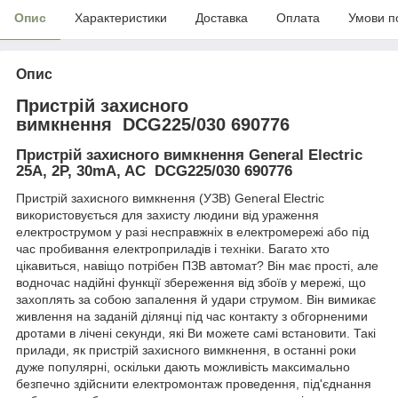
Опис
Характеристики
Доставка
Оплата
Умови п
Опис
Пристрій захисного
вимкнення
DCG225/030 690776
Пристрій захисного вимкнення
General Electric
25A, 2P, 30mA, AC DCG225/030 690776
Пристрій захисного вимкнення (УЗВ) General Electric
використовується для захисту людини від ураження
електрострумом у разі несправжніх в електромережі або під
час пробивання електроприладів і
техніки
. Багато хто
цікавиться, навіщо потрібен ПЗВ автомат? Він має прості, але
водночас надійні функції збереження від збоїв у мережі, що
захоплять за собою запалення й удари струмом. Він вимикає
живлення на заданій ділянці під час контакту з обгорненими
дротами в лічені секунди, які Ви можете самі встановити. Такі
прилади, як пристрій захисного вимкнення, в останні роки
дуже популярні, оскільки дають можливість максимально
безпечно здійснити електромонтаж проведення, під'єднання