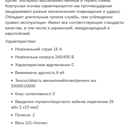
щитке. Материал высококачественный и термостойкий.
Корпусная основа характеризуется как противоударная
(выдерживает разные механические повреждения и удары).
Обладает длительным сроком службы, при соблюдении
правил эксплуатации. Имеет все соответствующие стандарты
качества, в том числе и украинский, международный и
европейский.
Характеристики:
Номінальний струм 16 А
Номінальна напруга 240/400 В
Характеристики відключення C
Вимикаюча здатність 6 кА
Зносостійкість механічний/електричних ма.
20000/10000
Клас селективності 3
Введення гнучкого/жорсткого кабелю перетином 25
або 2 х10 мм2
Полюси: 2
Вага 115 г/полюс