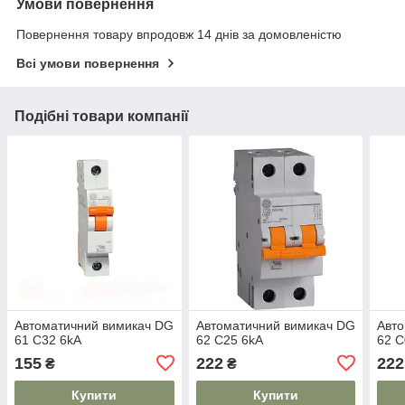
Умови повернення
Повернення товару впродовж 14 днів за домовленістю
Всі умови повернення
Подібні товари компанії
Автоматичний вимикач DG
Автоматичний вимикач DG
Авто
61 C32 6kA
62 C25 6kA
62 C
155
222
222
₴
₴
Купити
Купити