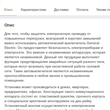
Опис
Характеристики
Доставка
Оплата
Умови п
Опис
Для того, чтобы защитить электрическую проводку от
повышенных перегрузок, возгораний и коротких замыканий
важно использовать автоматический выключатель General
Electric. Он предоставляет безопасность электроприборам и
электросети. Это важная и незаменимая аппаратура, которая
является незаменимой. Данный тип продукции выполняет
функцию предотвращения аварийных ситуаций разного типа,
которые могут возникать при несистемной работе силовой
сети. Такие автовыключатели являются незаменимым
приспособлением в любом жилом и промышленном
помещении.
Установка может производиться в домах, квартирах,
предприятиях, офисах. Конструкция такого коммутационного
аппарата состоит из: пластиковой рукоятки, прочного корпуса
и специальное крепление монтируемое на дин-рейку.
Установочный монтаж осуществляется в электрическом