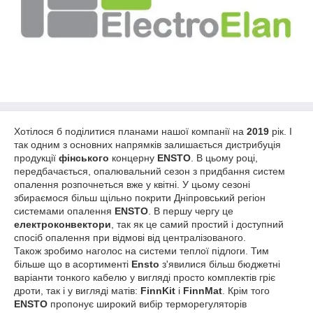
Хотілося б поділитися планами нашої компанії на
2019
рік. І
так одним з основних напрямків залишається дистрибуція
продукції
фінського
концерну
ENSTO
. В цьому році,
передбачається, опалювальний сезон з придбання систем
опалення розпочнеться вже у квітні. У цьому сезоні
збираємося більш щільно покрити Дніпровський регіон
системами опалення
ENSTO
. В першу чергу це
електроконвектори
, так як це самий простий і доступний
спосіб опалення при відмові від централізованого.
Також зробимо наголос на системи теплої підлоги. Тим
більше що в асортименті
Ensto
з'явилися більш бюджетні
варіанти тонкого кабелю у вигляді просто комплектів гріє
дроти, так і у вигляді матів:
FinnKit
і
FinnMat
. Крім того
ENSTO
пропонує широкий вибір терморегуляторів