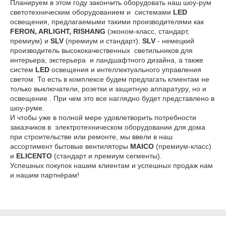
Планируем в этом году закончить оборудовать наш шоу-рум
светотехническим оборудованием и системами
LED
освещения, предлагаемыми такими производителями как
FERON, ARLIGHT, RISHANG
(эконом-класс, стандарт,
премиум) и
SLV
(премиум и стандарт).
SLV
- немецкий
производитель высококачественных светильников для
интерьера, экстерьера и ландшафтного дизайна, а также
систем
LED
освещения и интеллектуального управления
светом. То есть в комплексе будем предлагать клиентам не
только выключатели, розетки и защитную аппаратуру, но и
освещение . При чем это все наглядно будет представлено в
шоу-руме.
И чтобы уже в полной мере удовлетворить потребности
заказчиков в электротехническом оборудовании для дома
при строительстве или ремонте, мы ввели в наш
ассортимент бытовые вентиляторы
MAICO
(премиум-класс)
и
ELICENTO
(стандарт и премиум сегменты).
Успешных покупок нашим клиентам и успешных продаж нам
и нашим партнёрам!