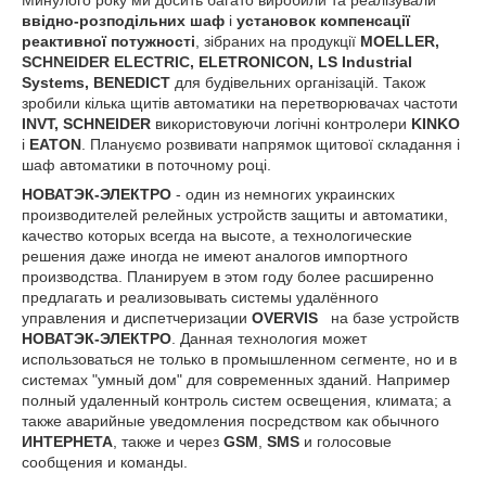
Минулого року ми досить багато виробили та реалізували
ввідно-розподільних шаф
і
установок компенсації
реактивної потужності
, зібраних на продукції
MOELLER,
SCHNEIDER ELECTRIC
, ELETRONICON, LS Industrial
Systems, BENEDICT
для будівельних організацій. Також
зробили кілька щитів автоматики на перетворювачах частоти
INVT, SCHNEIDER
використовуючи логічні контролери
KINKO
і
EATON
. Плануємо розвивати напрямок щитової складання і
шаф автоматики в поточному році.
НОВАТЭК-ЭЛЕКТРО
- один из немногих украинских
производителей релейных устройств защиты и автоматики,
качество которых всегда на высоте, а технологические
решения даже иногда не имеют аналогов импортного
производства. Планируем в этом году более расширенно
предлагать и реализовывать системы удалённого
управления и диспетчеризации
OVERVIS
на базе устройств
НОВАТЭК-ЭЛЕКТРО
. Данная технология может
использоваться не только в промышленном сегменте, но и в
системах "умный дом" для современных зданий. Например
полный удаленный контроль систем освещения, климата; а
также аварийные уведомления посредством как обычного
ИНТЕРНЕТА
, также и через
GSM
,
SMS
и голосовые
сообщения и команды.