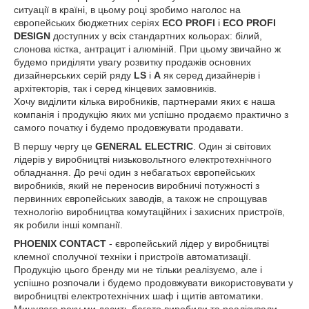
ситуації в країні, в цьому році зробимо наголос на
європейських бюджетних
серіях
ECO PROFI
і
ECO PROFI
DESIGN
доступних у всіх стандартних кольорах: білий,
слонова кістка, антрацит і алюміній. При цьому звичайно ж
будемо приділяти увагу розвитку продажів основних
дизайнерських серій ряду
LS
і
A
як серед дизайнерів і
архітекторів, так і серед кінцевих замовників.
Хочу виділити кілька виробників, партнерами яких є наша
компанія і продукцію яких ми успішно продаємо практично з
самого початку і будемо продовжувати продавати.
В першу чергу це
GENERAL ELECTRIC
. Один зі світових
лідерів у виробництві низьковольтного
електротехнічного
обладнання
. До речі один з небагатьох європейських
виробників, який не переносив виробничі потужності з
первинних європейських заводів, а також не спрощував
технологію виробництва комутаційних і захисних пристроїв,
як робили інші компанії.
PHOENIX CONTACT
- європейський лідер у виробництві
клемної сполучної техніки і пристроїв автоматизації.
Продукцію цього бренду ми не тільки реалізуємо, але і
успішно розпочали і будемо продовжувати використовувати у
виробництві електротехнічних шаф і щитів автоматики.