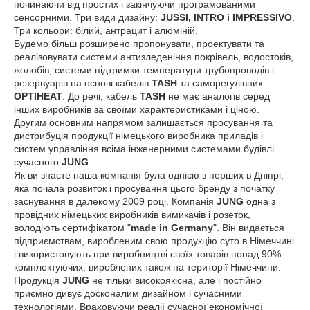
починаючи від простих і закінчуючи програмованими
сенсорними. Три види дизайну:
JUSSI, INTRO і IMPRESSIVO
.
Три кольори: білий, антрацит і алюміній.
Будемо більш розширено пропонувати, проектувати та
реалізовувати системи антизледеніння покрівель, водостоків,
жолобів; системи підтримки температури трубопроводів і
резервуарів на основі кабелів
TASH
та саморегулівних
OPTIHEAT
. До речі, кабель
TASH
не має аналогів серед
інших виробників за своїми характеристиками і ціною.
Другим основним напрямом залишається просування та
дистрибуція продукції німецького виробника приладів і
систем управління всіма інженерними системами будівлі
сучасного
JUNG
.
Як ви знаєте наша компанія була однією з перших в Дніпрі,
яка почала розвиток і просування цього бренду з початку
заснування в далекому 2009 році. Компанія
JUNG
одна з
провідних німецьких виробників вимикачів і розеток,
володіють сертифікатом "
made in Germany
". Він видається
підприємствам, виробленим свою продукцію суто в Німеччині
і використовують при виробництві своїх товарів понад 90%
комплектуючих, вироблених також на території Німеччини.
Продукція
JUNG
не тільки високоякісна, але і постійно
приємно дивує досконалим дизайном і сучасними
технологіями. Враховуючи реалії сучасної економічної