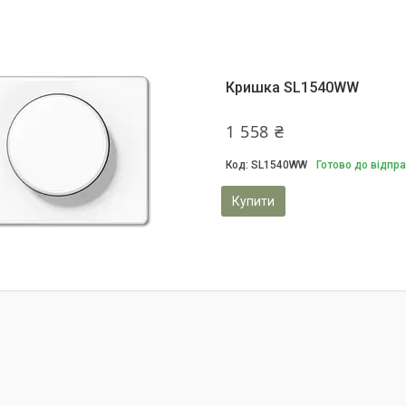
Кришка SL1540WW
1 558 ₴
SL1540WW
Готово до відпр
Купити