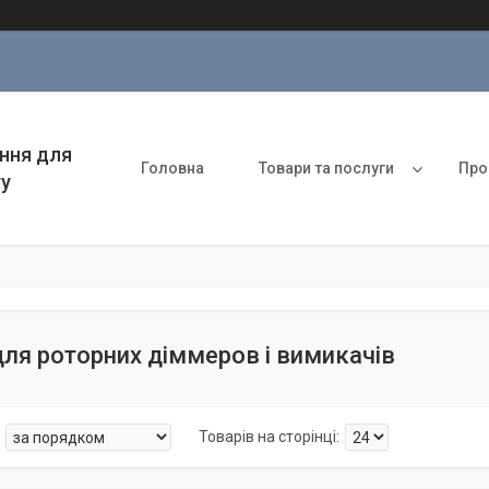
ння для
Головна
Товари та послуги
Про
ту
ля роторних діммеров і вимикачів