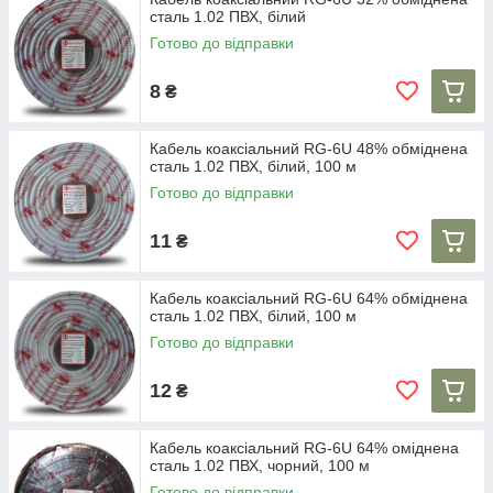
поліетилену забезпечує додатковий захист та стійкість до дії
сталь 1.02 ПВХ, білий
зовнішнього середовища. Різноманітність кольорів і
матеріалів дозволяє підібрати кабель, що ідеально підходить
Готово до відправки
у вашу систему. Прозорий силікон, класичний чорний або
білий – все це доступно в цій категорії. Кабелі з обмідненою
8
₴
сталлю або міддю гарантують надійність з'єднань та
тривалий термін експлуатації. Поряд з коаксіальними
кабелями у нас представлені всі необхідні аксесуари для
Кабель коаксіальний RG-6U 48% обміднена
сталь 1.02 ПВХ, білий, 100 м
підключення: ТВ-роз'єми, штекери, конектори, гнізда та
розгалужувачі. Ці елементи телевізійної фурнітури значно
Готово до відправки
полегшують монтаж і дозволяють створити надійні з'єднання
без паяння.
11
₴
Кабель коаксіальний RG-6U 64% обміднена
сталь 1.02 ПВХ, білий, 100 м
Готово до відправки
12
₴
Кабель коаксіальний RG-6U 64% оміднена
сталь 1.02 ПВХ, чорний, 100 м
Готово до відправки