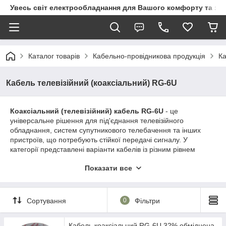
Увесь світ електрообладнання для Вашого комфорту та за
Каталог товарів
Кабельно-провідникова продукція
Ка
Кабель телевізійний (коаксіальний) RG-6U
Коаксіальний (телевізійний) кабель RG-6U
- це
універсальне рішення для під'єднання телевізійного
обладнання, систем супутникового телебачення та інших
пристроїв, що потребують стійкої передачі сигналу. У
категорії представлені варіанти кабелів із різним рівнем
екранування та типом провідника, що дозволяє вибрати
Показати все
оптимальний продукт залежно від ваших потреб. Коаксіальні
кабелі відрізняються своєю якістю та довговічністю,
забезпечуючи чіткий сигнал навіть у важких умовах
експлуатації. Завдяки своїй конструкції вони стійкі до
Сортування
0
Фільтри
механічних впливів і можуть використовуватися як у
приміщеннях, так і поза будинками. Оболонка з ПВХ або
Кабель коаксіальний RG-6U 32% обміднена