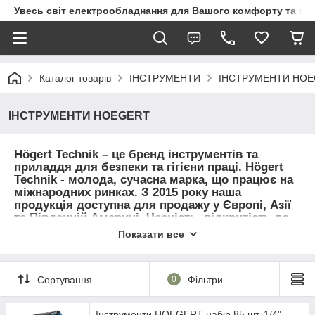
Увесь світ електрообладнання для Вашого комфорту та за
Каталог товарів
ІНСТРУМЕНТИ
ІНСТРУМЕНТИ HO
ІНСТРУМЕНТИ HOEGERT
Högert Technik
– це бренд інструментів та
приладдя для безпеки та гігієни праці.
Högert
Technik
- молода, сучасна марка, що працює на
міжнародних ринках. З 2015 року наша
продукція доступна для продажу у Європі, Азії
та Південній Америці. Чесність, відкритість до
нових викликів, професіоналізм та підтримка
Показати все
наших клієнтів є невід'ємною частиною
принципів та культури нашого бренду.
Сортування
0
Фільтри
Інструменти HOEGERT набір 85 шт. 1/4",