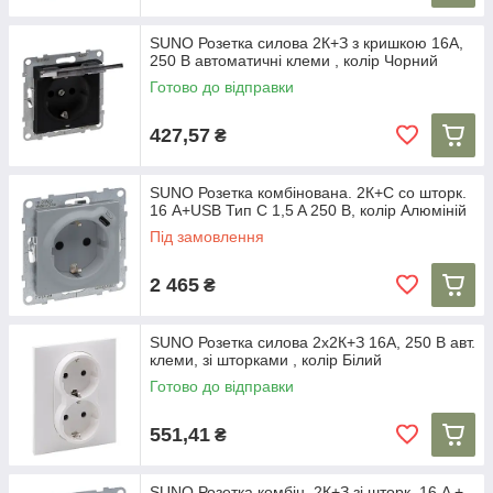
SUNO Розетка силова 2К+З з кришкою 16А,
250 В автоматичні клеми , колір Чорний
Готово до відправки
427,57
₴
SUNO Розетка комбінована. 2К+С со шторк.
16 A+USB Тип C 1,5 A 250 В, колір Алюміній
Під замовлення
2 465
₴
SUNO Розетка силова 2х2К+З 16А, 250 В авт.
клеми, зі шторками , колір Білий
Готово до відправки
551,41
₴
SUNO Розетка комбін. 2К+З зі шторк. 16 A +