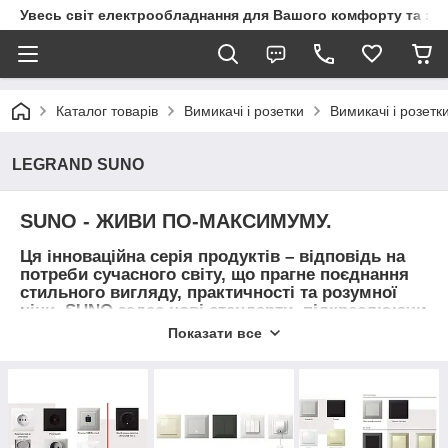
Увесь світ електрообладнання для Вашого комфорту та за
Каталог товарів
Вимикачі і розетки
Вимикачі і розетк
LEGRAND SUNO
SUNO
- ЖИВИ ПО-МАКСИМУМУ.
Ця інноваційна серія продуктів – відповідь на
потреби сучасного світу, що прагне поєднання
стильного вигляду, практичності та розумної
ціни. SUNO задає нові стандарти, підкреслюючи
лідерство Legrand у своїй галузі.
Показати все
ЧОМУ ВАРТО ВИБРАТИ
SUNO
?
Естетика нового рівня: лаконічні прямі лінії,
глянсові, текстуровані та матові поверхні,