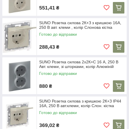
551,41
₴
SUNO Розетка силова 2К+З з кришкою 16А,
250 В авт. клеми , колір Слонова кістка
Готово до відправки
288,43
₴
SUNO Розетка силова 2х2К+С 16 А, 250 В
Авт. клеми, зі шторками, колір Алюміній
Готово до відправки
880
₴
SUNO Розетка силова з кришкою 2К+З IP44
16А, 250 В авт.клеми, колір Слон. кістка
Готово до відправки
369,02
₴