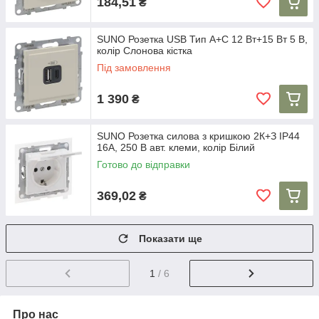
184,51
₴
SUNO Розетка USB Тип А+C 12 Вт+15 Вт 5 В,
колір Слонова кістка
Під замовлення
1 390
₴
SUNO Розетка силова з кришкою 2К+З IP44
16А, 250 В авт. клеми, колір Білий
Готово до відправки
369,02
₴
Показати ще
1
/ 6
Про нас