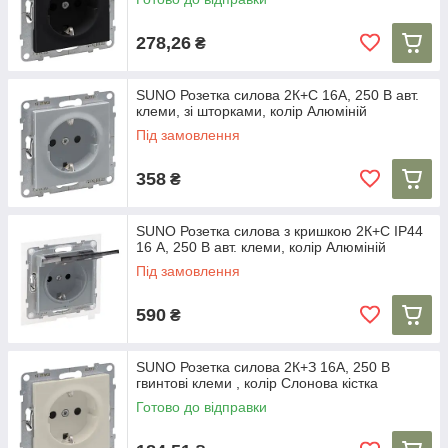
278,26
₴
SUNO Розетка силова 2К+С 16А, 250 В авт.
клеми, зі шторками, колір Алюміній
Під замовлення
358
₴
SUNO Розетка силова з кришкою 2К+С IP44
16 А, 250 В авт. клеми, колір Алюміній
Під замовлення
590
₴
SUNO Розетка силова 2К+З 16А, 250 В
гвинтові клеми , колір Слонова кістка
Готово до відправки