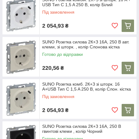
USB Тип C 1,5 A 250 В, колір Білий
Під замовлення
2 054,93
₴
SUNO Розетка силова 2К+З 16А, 250 В авт.
клеми, зі шторк. , колір Слонова кістка
Готово до відправки
220,56
₴
SUNO Розетка комб. 2К+З зі шторк. 16
A+USB Тип C 1,5 A 250 В, колір Слон. кістка
Під замовлення
2 054,93
₴
SUNO Розетка силова 2К+З 16А, 250 В
гвинтові клеми , колір Чорний
Готово до відправки